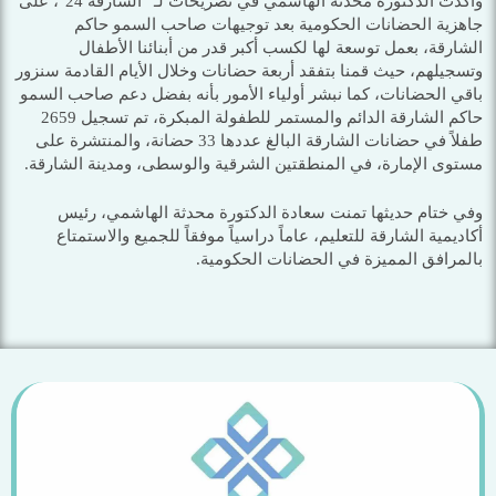
وأكدت الدكتورة محدثة الهاشمي في تصريحات لـ “الشارقة 24″، على
جاهزية الحضانات الحكومية بعد توجيهات صاحب السمو حاكم
الشارقة، بعمل توسعة لها لكسب أكبر قدر من أبنائنا الأطفال
وتسجيلهم، حيث قمنا بتفقد أربعة حضانات وخلال الأيام القادمة سنزور
باقي الحضانات، كما نبشر أولياء الأمور بأنه بفضل دعم صاحب السمو
حاكم الشارقة الدائم والمستمر للطفولة المبكرة، تم تسجيل 2659
طفلاً في حضانات الشارقة البالغ عددها 33 حضانة، والمنتشرة على
مستوى الإمارة، في المنطقتين الشرقية والوسطى، ومدينة الشارقة.
وفي ختام حديثها تمنت سعادة الدكتورة محدثة الهاشمي، رئيس
أكاديمية الشارقة للتعليم، عاماً دراسياً موفقاً للجميع والاستمتاع
بالمرافق المميزة في الحضانات الحكومية.