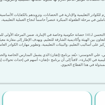
م للكوادر التعليمية والإدارية في الحضانات، وتزويدهم بالكفايات الأساس
لعاملين في مرحلة الطفولة المبكرة عنصراً حاسماً لنجاح العملية التعليمية،
وكانت الهيئة قد بدأت زيارات مراجعة التحسن لـ141 حضانة حكومية وخاصة في الإمارة، ضمن 
عاون بين الهيئة وأكاديمية الشارقة للتعليم. ويهدف الإطار إلى مقارنة معي
يز على أساليب التعليم، والبيئات التعليمية، وتطوير مهارات الكوادر العامل
اص، علي الحوسني: «يُعد برنامج (إتقان) الذي يشمل المدارس الخاصة والح
ية في الإمارة»، لافتاً إلى أن برنامج «إتقان» أسهم في إحداث تحولات إ
بذولة في هذا القطاع الحيوي.