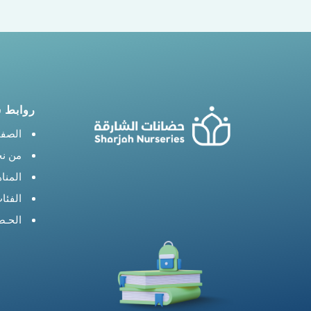
روابط 
الصفح
من ن
المنا
الفئا
الحـض