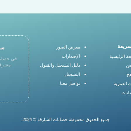
سريعة
سج
معرض الصور
الإصدارات
ة الرئيسية
في حضانا
مشرقة 
دليل التسجيل والقبول
حن
التسجيل
هج
تواصل معنا
ت العمرية
انات
جميع الحقوق محفوظة حضانات الشارقة © 2024.