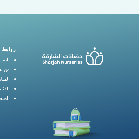
روابط 
الصفح
من ن
المنا
الفئا
الحـض