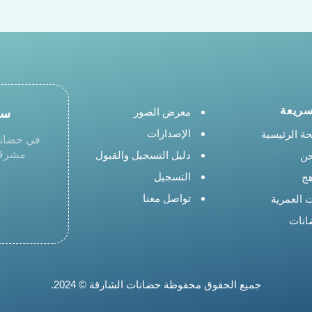
سريعة
سج
معرض الصور
الإصدارات
ة الرئيسية
في حضانا
مشرقة 
دليل التسجيل والقبول
حن
التسجيل
هج
تواصل معنا
ت العمرية
انات
جميع الحقوق محفوظة حضانات الشارقة © 2024.