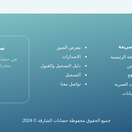
سريعة
سج
معرض الصور
الإصدارات
ة الرئيسية
في حضانا
مشرقة 
دليل التسجيل والقبول
حن
التسجيل
هج
تواصل معنا
ت العمرية
انات
جميع الحقوق محفوظة حضانات الشارقة © 2024.