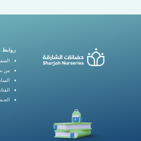
روابط 
الصفح
من ن
المنا
الفئا
الحـض